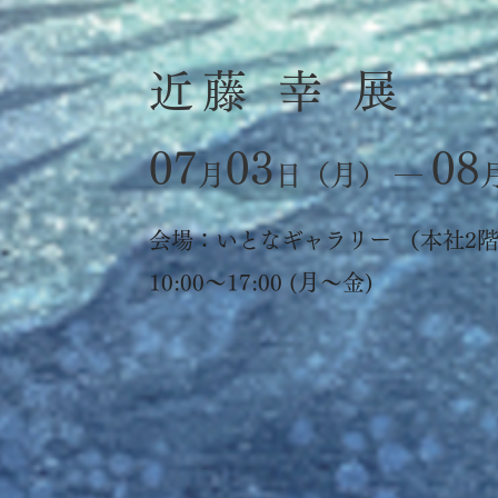
近藤 幸 展
07
03
08
月
日（月） ―
会場：いとなギャラリー （本社2
10:00〜17:00 (月〜金)